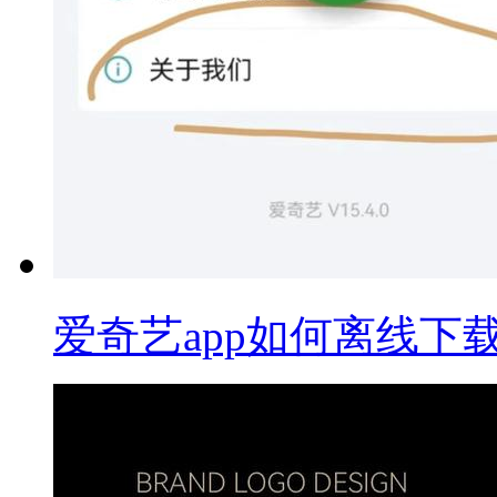
爱奇艺app如何离线下