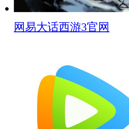
网易大话西游3官网