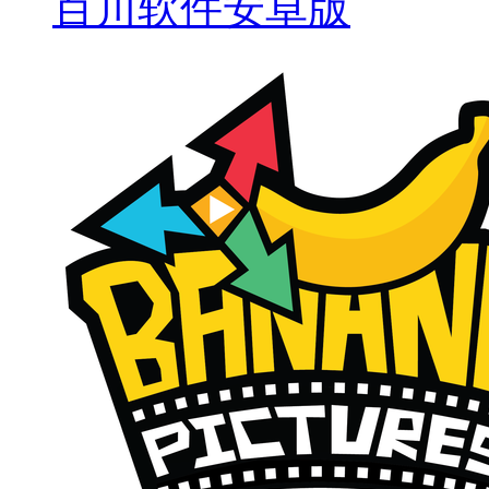
百川软件安卓版