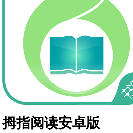
拇指阅读安卓版