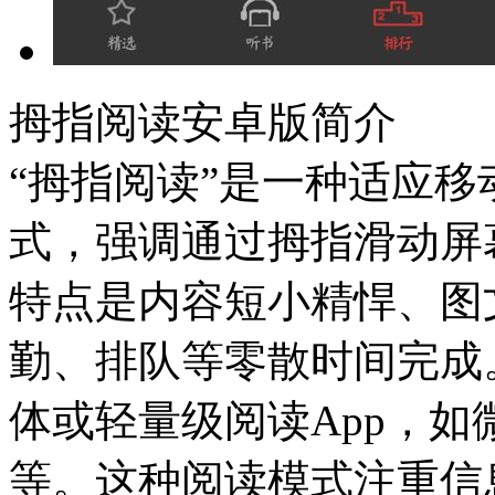
拇指阅读安卓版简介
“拇指阅读”是一种适应
式，强调通过拇指滑动屏
特点是内容短小精悍、图
勤、排队等零散时间完成
体或轻量级阅读App，
等。这种阅读模式注重信