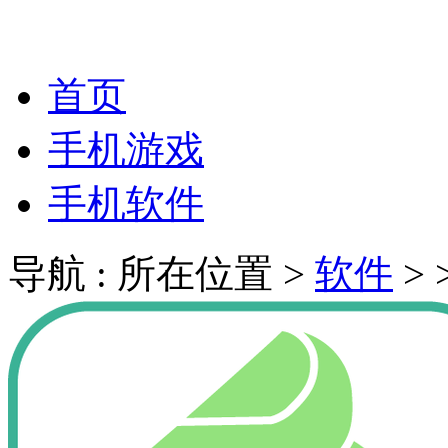
首页
手机游戏
手机软件
导航 : 所在位置 >
软件
>