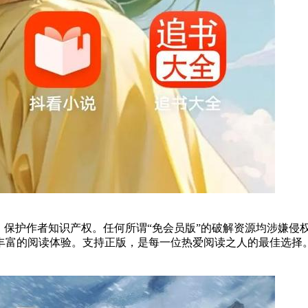
，保护作者知识产权。任何所谓“免会员版”的破解资源均涉嫌侵
丰富的阅读体验。支持正版，是每一位热爱阅读之人的最佳选择