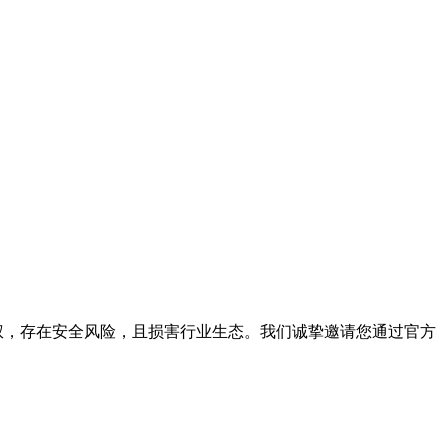
权，存在安全风险，且损害行业生态。我们诚挚邀请您通过官方
。