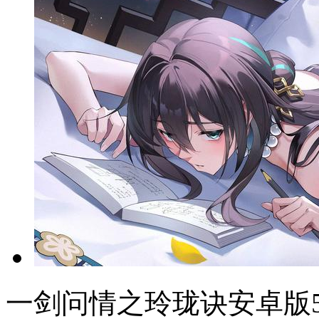
一剑问情之玲珑诀安卓版5.9