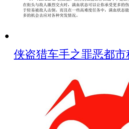
侠盗猎车手之罪恶都市