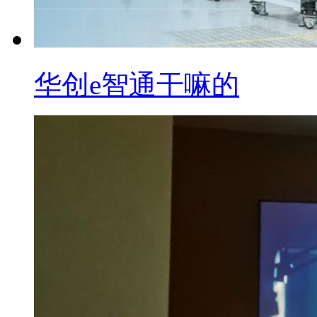
华创e智通干嘛的