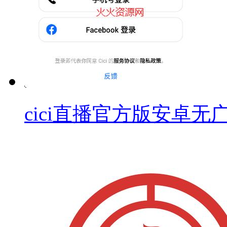
cici直播官方版安卓无