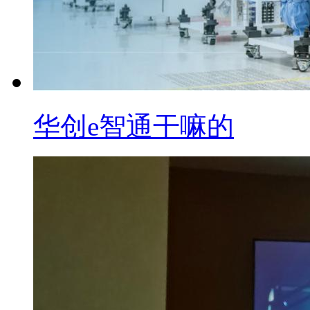
华创e智通干嘛的