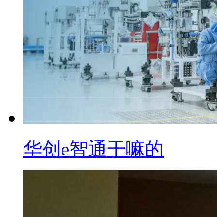
华创e智通干嘛的