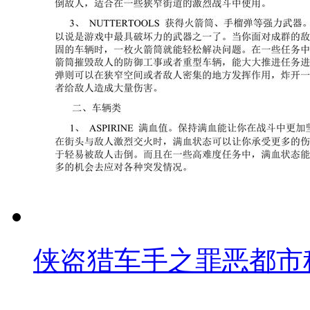
侠盗猎车手之罪恶都市