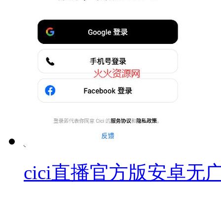
cici直播官方版安卓无