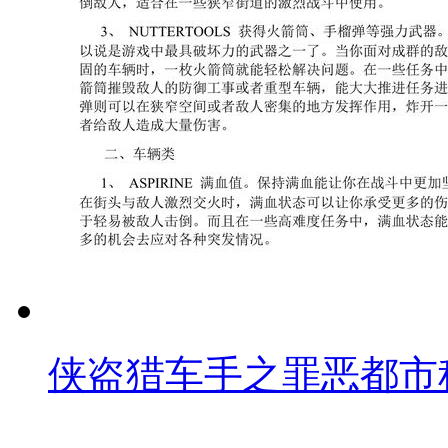
侠盗猎车手之罪恶都市