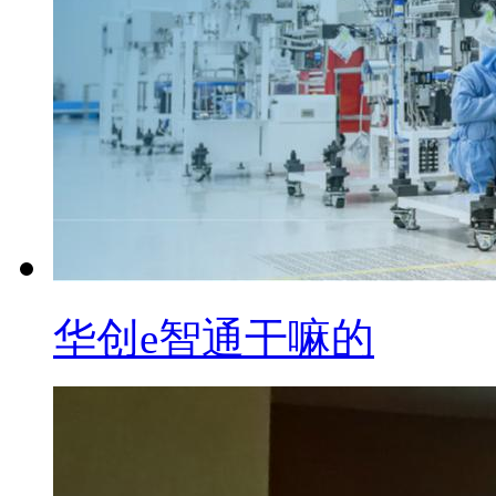
华创e智通干嘛的