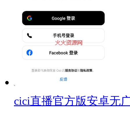
cici直播官方版安卓无