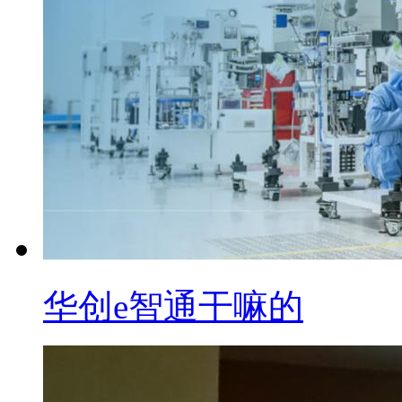
华创e智通干嘛的