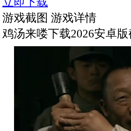
立即下载
游戏截图
游戏详情
鸡汤来喽下载2026安卓