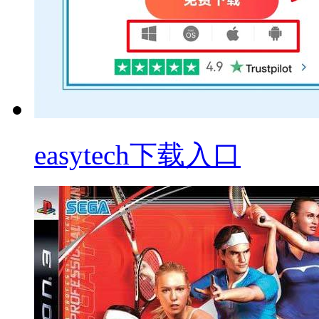
easytech下载入口