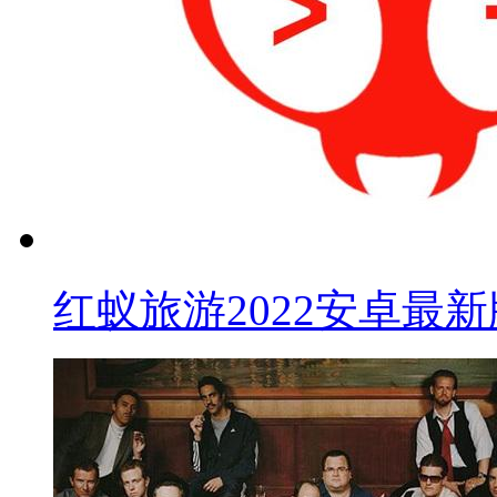
红蚁旅游2022安卓最新版