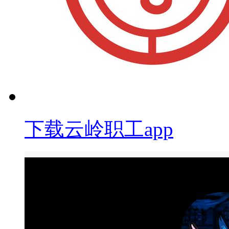
下载云岭职工app