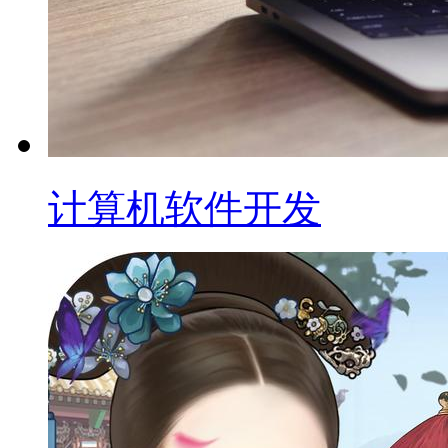
计算机软件开发