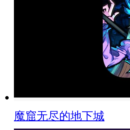
魔窟无尽的地下城