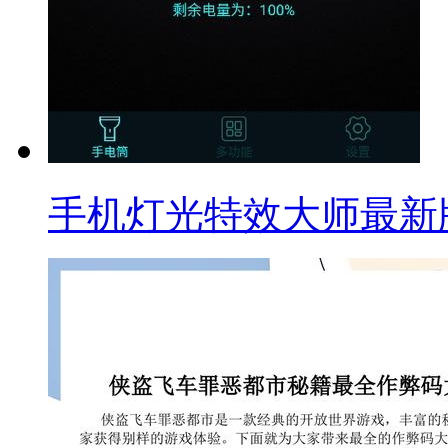
手机灯光特效大师最新