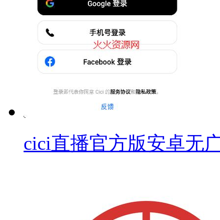
cici直播官方版安卓无