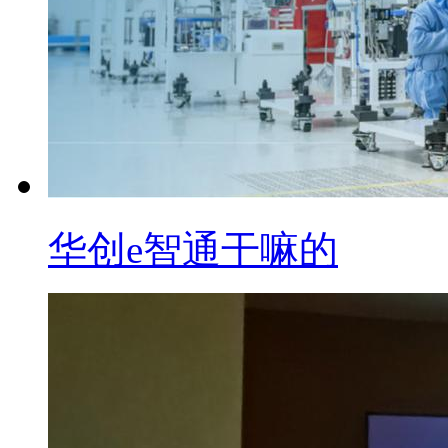
华创e智通干嘛的